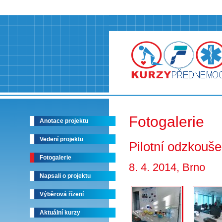
Fotogalerie
Anotace projektu
Vedení projektu
Pilotní odzkouš
Fotogalerie
8. 4. 2014, Brno
Napsali o projektu
Výběrová řízení
Aktuální kurzy