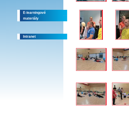
E-learningové
materiály
Intranet