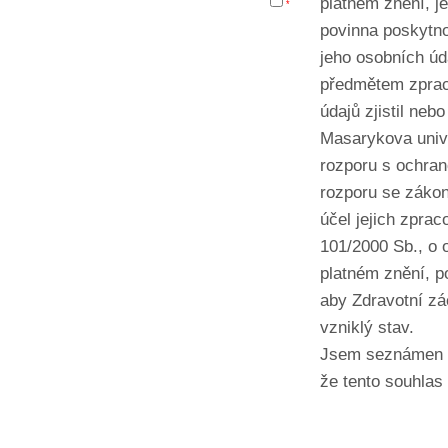
platném znění, j
*
povinna poskytno
jeho osobních úda
předmětem zpraco
údajů zjistil ne
Masarykova unive
rozporu s ochran
rozporu se zákon
účel jejich zpra
101/2000 Sb., o 
platném znění, p
aby Zdravotní zá
vzniklý stav.
Jsem seznámen s 
že tento souhlas