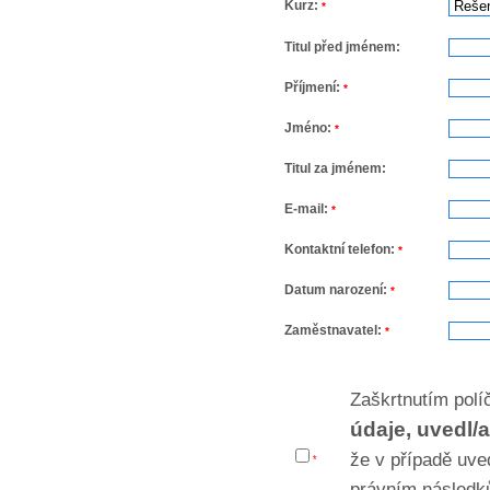
Kurz:
*
Titul před jménem:
Příjmení:
*
Jméno:
*
Titul za jménem:
E-mail:
*
Kontaktní telefon:
*
Datum narození:
*
Zaměstnavatel:
*
Zaškrtnutím pol
údaje, uvedl/
že v případě uve
*
právním následk