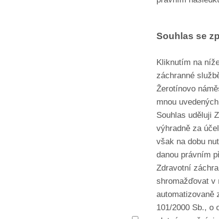
Souhlas se z
Kliknutím na níže
záchranné službě
Žerotínovo náměs
mnou uvedených 
Souhlas uděluji 
výhradně za účel
však na dobu nut
danou právním p
Zdravotní záchra
shromažďovat v r
automatizovaně 
101/2000 Sb., o 