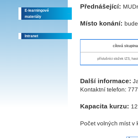
Přednášející:
MUDr.
E-learningové
materiály
Místo konání:
bude
Intranet
cílová skupina
příslušníci složek IZS, hasič
Další informace:
Ja
Kontaktní telefon: 77
Kapacita kurzu:
12
Počet volných míst v 