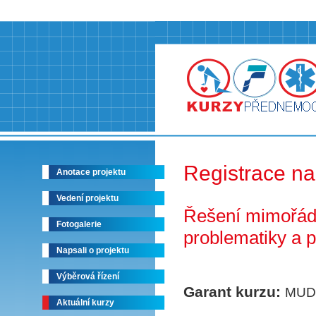
Registrace na
Anotace projektu
Vedení projektu
Řešení mimořádn
Fotogalerie
problematiky a p
Napsali o projektu
Výběrová řízení
Garant kurzu:
MUDr
Aktuální kurzy