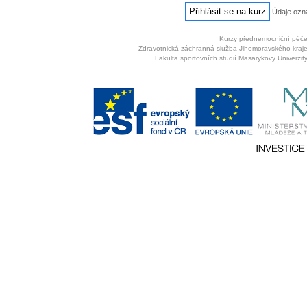
Údaje oz
Kurzy přednemocniční péč
Zdravotnická záchranná služba Jihomoravského kraj
Fakulta sportovních studií Masarykovy Univerzit