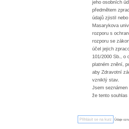
jeho osobních úda
předmětem zpraco
údajů zjistil ne
Masarykova unive
rozporu s ochran
rozporu se zákon
účel jejich zpra
101/2000 Sb., o 
platném znění, p
aby Zdravotní zá
vzniklý stav.
Jsem seznámen s 
že tento souhlas
Údaje oz