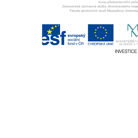
Kurzy přednemocniční péč
Zdravotnická záchranná služba Jihomoravského kraj
Fakulta sportovních studií Masarykovy Univerzit