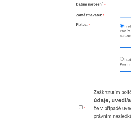
Datum narození:
*
Zaměstnavatel:
*
Platba:
*
hrad
Prosím 
narozen
hrad
Prosím 
Zaškrtnutím pol
údaje, uvedl/
že v případě uve
*
právním následk