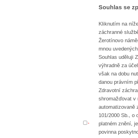
Souhlas se z
Kliknutím na níže
záchranné službě
Žerotínovo náměs
mnou uvedených 
Souhlas uděluji 
výhradně za účel
však na dobu nut
danou právním p
Zdravotní záchra
shromažďovat v r
automatizovaně 
101/2000 Sb., o 
platném znění, j
*
povinna poskytno