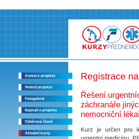
Registrace na
Anotace projektu
Vedení projektu
Řešení urgentníc
Fotogalerie
záchranáře jinýc
Napsali o projektu
nemocniční léka
Výběrová řízení
Kurz je určen pro 
Aktuální kurzy
urgentní medicínu. P