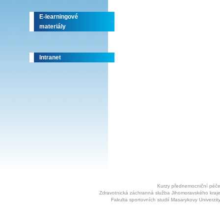
E-learningové
materiály
Intranet
Kurzy přednemocniční péč
Zdravotnická záchranná služba Jihomoravského kraj
Fakulta sportovních studií Masarykovy Univerzit